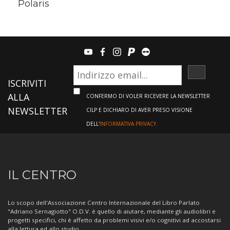
Polaris
youtube
facebook
instagram
paypal
teamviewer
ISCRIVI
ISCRIVITI
ALLA
CONFERMO DI VOLER RICEVERE LA NEWSLETTER
NEWSLETTER
CILP E DICHIARO DI AVER PRESO VISIONE
DELL'
INFORMATIVA PRIVACY.
Informazioni
IL CENTRO
sul
Centro
Lo scopo dell'Associazione Centro Internazionale del Libro Parlato
"Adriano Sernagiotto" O.D.V. è quello di aiutare, mediante gli audiolibri e
progetti specifici, chi è affetto da problemi visivi e/o cognitivi ad accostarsi
alla lettura ed allo studio.