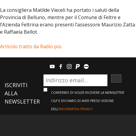
La consigliera Matilde Vieceli ha portato i saluti della
Provincia di Belluno, mentre per il Comune di Feltre e
l’Azienda Feltrina erano presenti l’assessore Maurizio Zatta
e Raffaela Bellot.
Articolo tratto da Radio più
youtube
facebook
instagram
paypal
teamviewer
ISCRIVI
ISCRIVITI
ALLA
CONFERMO DI VOLER RICEVERE LA NEWSLETTER
NEWSLETTER
CILP E DICHIARO DI AVER PRESO VISIONE
DELL'
INFORMATIVA PRIVACY.
Informazioni