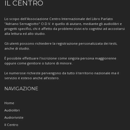
IL CENTRO
sul
Centro
Lo scopo dell'Associazione Centro Internazionale del Libro Parlato
"Adriano Sernagiotto" O.D.V. è quello di aiutare, mediante gli audiolibri e
progetti specifici, chi è affetto da problemi visivi e/o cognitivi ad accostarsi
alla lettura ed allo studio.
Gli utenti possono richiedere la registrazione personalizzata dei testi,
anche di studio.
È possibile effettuare l'iscrizione come singola persona maggiorenne
oppure come genitore o tutore di minore.
Le numerose richieste pervengono da tutto il territorio nazionale ma il
servizio è esteso anche all’estero.
NAVIGAZIONE
Home
Audiolibri
Audioriviste
Il Centro