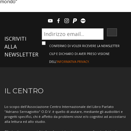
mondo”
youtube
facebook
instagram
paypal
teamviewer
ISCRIVI
ISCRIVITI
ALLA
CONFERMO DI VOLER RICEVERE LA NEWSLETTER
NEWSLETTER
CILP E DICHIARO DI AVER PRESO VISIONE
DELL'
INFORMATIVA PRIVACY.
Informazioni
IL CENTRO
sul
Centro
Lo scopo dell'Associazione Centro Internazionale del Libro Parlato
"Adriano Sernagiotto" O.D.V. è quello di aiutare, mediante gli audiolibri e
progetti specifici, chi è affetto da problemi visivi e/o cognitivi ad accostarsi
alla lettura ed allo studio.