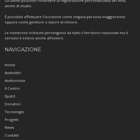
Gli utenti possono richiedere la registrazione personalizzata dei testi,
anche di studio.
È possibile effettuare l'iscrizione come singola persona maggiorenne
oppure come genitore o tutore di minore.
Le numerose richieste pervengono da tutto il territorio nazionale ma il
servizio è esteso anche all’estero.
NAVIGAZIONE
Home
Audiolibri
Audioriviste
Il Centro
Epub3
Donatori
Tecnologie
Progetti
News
Contatti