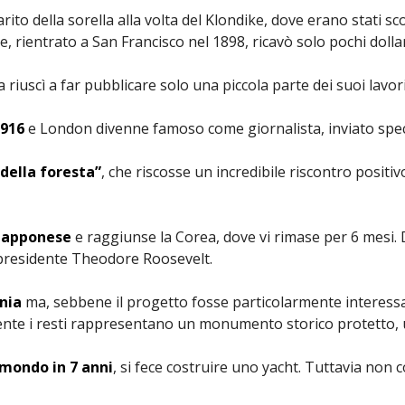
rito della sorella alla volta del Klondike, dove erano stati sc
 rientrato a San Francisco nel 1898, ricavò solo pochi dollar
 riuscì a far pubblicare solo una piccola parte dei suoi lavori
 1916
e London divenne famoso come giornalista, inviato speci
 della foresta”
, che riscosse un incredibile riscontro posit
giapponese
e raggiunse la Corea, dove vi rimase per 6 mesi.
l presidente Theodore Roosevelt.
nia
ma, sebbene il progetto fosse particolarmente interessa
ente i resti rappresentano un monumento storico protetto, u
 mondo in 7 anni
, si fece costruire uno yacht. Tuttavia non