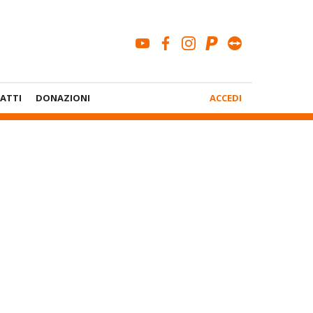
youtube
facebook
instagram
paypal
teamviewe
Menù
ATTI
DONAZIONI
ACCEDI
Account