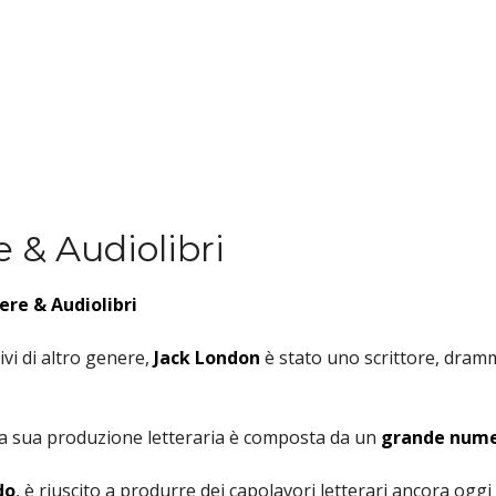
e & Audiolibri
pere & Audiolibri
vi di altro genere,
Jack London
è stato uno scrittore, dramm
la sua produzione letteraria è composta da un
grande numero
do
, è riuscito a produrre dei capolavori letterari ancora oggi