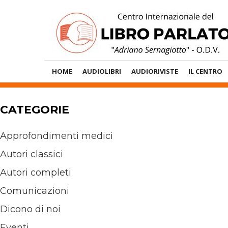
Vai
al
contenuto
Menù
HOME
AUDIOLIBRI
AUDIORIVISTE
IL CENTRO
Principale
CATEGORIE
Approfondimenti medici
Autori classici
Autori completi
Comunicazioni
Dicono di noi
Eventi