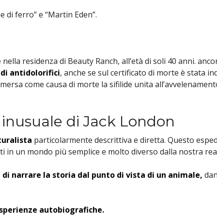
ne di ferro” e “Martin Eden”.
 nella residenza di Beauty Ranch, all’età di soli 40 anni. an
di antidolorifici
, anche se sul certificato di morte è stata 
emersa come causa di morte la sifilide unita all’avvelenament
a inusuale di Jack London
turalista
particolarmente descrittiva e diretta. Questo espedi
ti in un mondo più semplice e molto diverso dalla nostra real
 di narrare la storia dal punto di vista di un animale,
dand
esperienze autobiografiche.