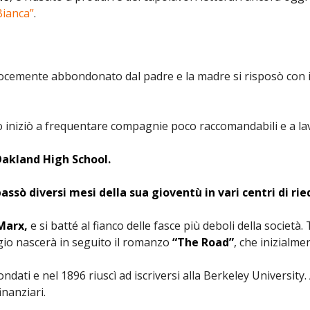
Bianca”
.
ocemente abbondonato dal padre e la madre si risposò con i
o iniziò a frequentare compagnie poco raccomandabili e a la
Oakland High School.
passò diversi mesi della sua gioventù in vari centri di ri
Marx,
e si batté al fianco delle fasce più deboli della socie
gio nascerà in seguito il romanzo
“The Road”
, che inizialm
econdati e nel 1896 riuscì ad iscriversi alla Berkeley Universit
nanziari.