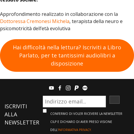
Approfondimento realizzato in collaborazione con la
Dottoressa Cremonesi Michela
, terapista della neuro e
psicomotricità dell’età evolutiva
Hai difficoltà nella lettura? Iscriviti a Libro
Parlato, per te tantissimi audiolibri a
disposizione
youtube
facebook
instagram
paypal
teamviewer
ISCRIVI
ISCRIVITI
ALLA
CONFERMO DI VOLER RICEVERE LA NEWSLETTER
NEWSLETTER
CILP E DICHIARO DI AVER PRESO VISIONE
DELL'
INFORMATIVA PRIVACY.